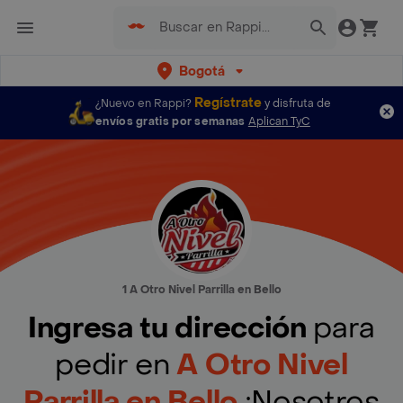
Bogotá
Regístrate
¿Nuevo en Rappi?
y disfruta de
envíos gratis por semanas
Aplican TyC
1 A Otro Nivel Parrilla en Bello
Ingresa tu dirección
para
pedir en
A Otro Nivel
Parrilla en Bello
¡Nosotros