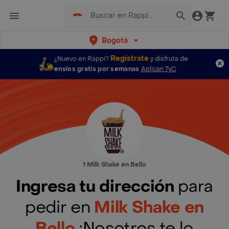
Bogotá
Regístrate
¿Nuevo en Rappi?
y disfruta de
envíos gratis por semanas
Aplican TyC
1 Milk Shake en Bello
Ingresa tu dirección
para
pedir en
Milk Shake en
Bello
¡Nosotros te lo