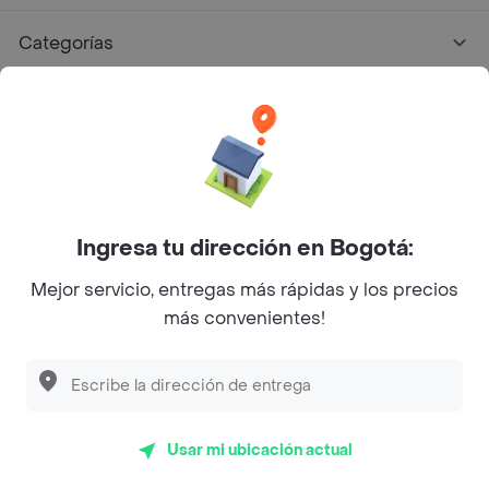
Categorías
Únete a Rappi
Sobre Rappi
Facebook
Twitter
Instagram
Ingresa tu dirección en Bogotá:
Mejor servicio, entregas más rápidas y los precios
©
2026
Rappi Inc. All rights reserved.
más convenientes!
Descubre las
PROMOCIONES
que tenemos
para ti
Rappi S.A.S. --- NIT 900.843.898-9 --- Calle 63 # 16A-02
Bogotá D.C. --- notificacionesrappi@rappi.com
Usar mi ubicación actual