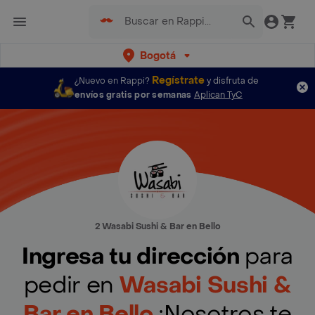
Bogotá
Regístrate
¿Nuevo en Rappi?
y disfruta de
envíos gratis por semanas
Aplican TyC
2 Wasabi Sushi & Bar en Bello
Ingresa tu dirección
para
pedir en
Wasabi Sushi &
Bar en Bello
¡Nosotros te