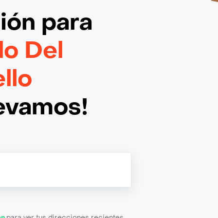
ción
para
lo Del
llo
levamos!
ón
para ver tus direcciones recientes