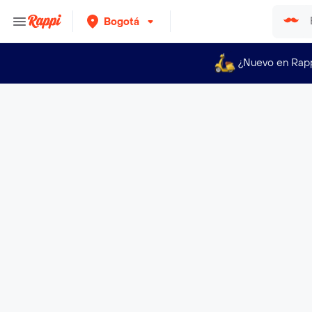
Bogotá
¿Nuevo en Rap