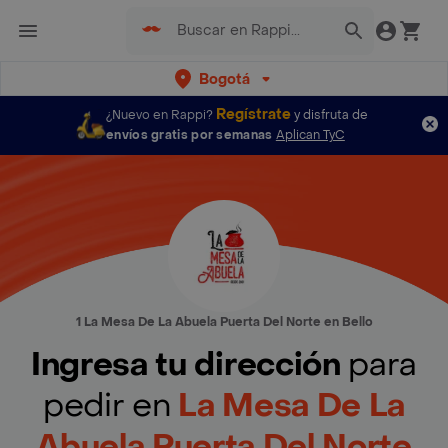
Bogotá
Regístrate
¿Nuevo en Rappi?
y disfruta de
envíos gratis por semanas
Aplican TyC
1 La Mesa De La Abuela Puerta Del Norte en Bello
Ingresa tu dirección
para
pedir en
La Mesa De La
Abuela Puerta Del Norte