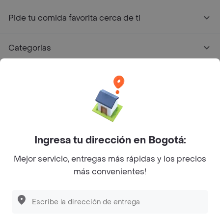
Pide tu comida favorita cerca de ti
Categorías
Únete a Rappi
Sobre Rappi
Facebook
Twitter
Instagram
Ingresa tu dirección en Bogotá:
Mejor servicio, entregas más rápidas y los precios
©
2026
Rappi Inc. All rights reserved.
más convenientes!
Descubre las
PROMOCIONES
que tenemos
para ti
Rappi S.A.S. --- NIT 900.843.898-9 --- Calle 63 # 16A-02