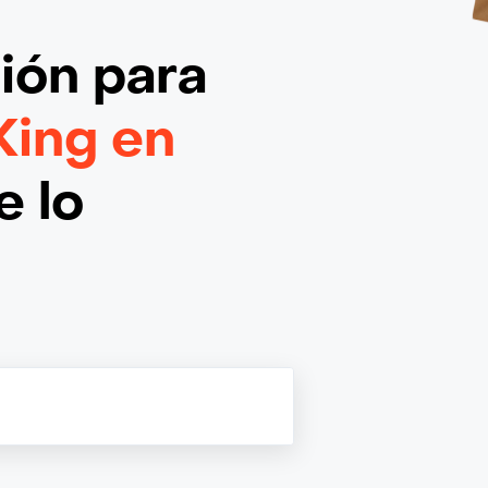
ción
para
King en
e lo