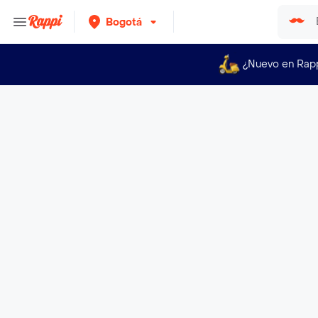
Bogotá
¿Nuevo en Rap