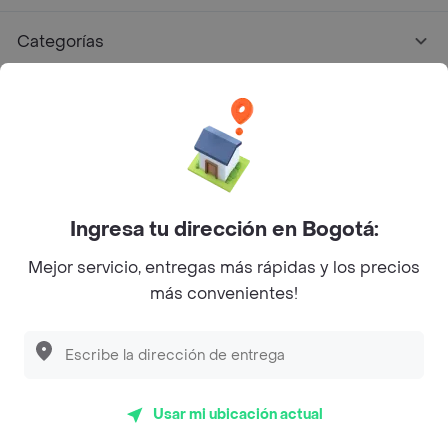
Categorías
Únete a Rappi
Sobre Rappi
Facebook
Twitter
Instagram
Ingresa tu dirección en Bogotá:
Mejor servicio, entregas más rápidas y los precios
©
2026
Rappi Inc. All rights reserved.
más convenientes!
Descubre las
PROMOCIONES
que tenemos
para ti
Rappi S.A.S. --- NIT 900.843.898-9 --- Calle 63 # 16A-02
Bogotá D.C. --- notificacionesrappi@rappi.com
Usar mi ubicación actual