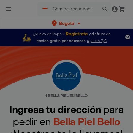
Bogotá
Regístrate
¿Nuevo en Rappi?
y disfruta de
envíos gratis por semanas
Aplican TyC
1 BELLA PIEL EN BELLO
Ingresa tu dirección
para
pedir en
Bella Piel Bello