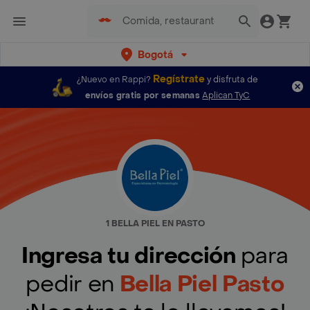
Bogotá
Regístrate
¿Nuevo en Rappi?
y disfruta de
envíos gratis por semanas
Aplican TyC
1 BELLA PIEL EN PASTO
Ingresa tu dirección
para
pedir en
Bella Piel Pasto