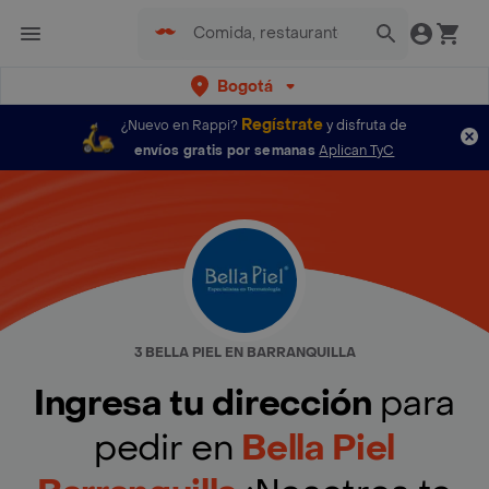
Bogotá
Regístrate
¿Nuevo en Rappi?
y disfruta de
envíos gratis por semanas
Aplican TyC
3 BELLA PIEL EN BARRANQUILLA
Ingresa tu dirección
para
pedir en
Bella Piel