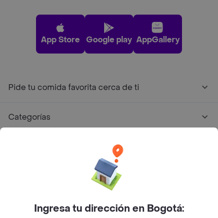
App Store
Google play
AppGallery
Pide tu comida favorita cerca de ti
Categorías
Únete a Rappi
Sobre Rappi
Facebook
Twitter
Instagram
Ingresa tu dirección en Bogotá: