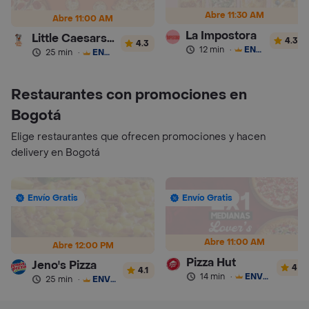
Abre 11:30 AM
Abre 11:00 AM
La Impostora
Little Caesars Pizza
4.3
4.3
12 min
·
ENVÍO GRATIS
25 min
·
ENVÍO GRATIS
Restaurantes con promociones en
Bogotá
Elige restaurantes que ofrecen promociones y hacen
delivery en Bogotá
Envío Gratis
Envío Gratis
Abre 11:00 AM
Abre 12:00 PM
Pizza Hut
Jeno's Pizza
4
4.1
14 min
·
ENVÍO GRATIS
25 min
·
ENVÍO GRATIS