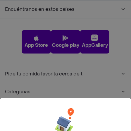
Encuéntranos en estos países
App Store
Google play
AppGallery
Pide tu comida favorita cerca de ti
Categorías
Únete a Rappi
Sobre Rappi