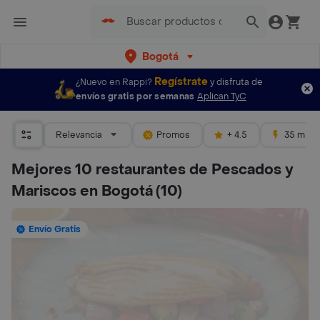
Bogotá
Regístrate
¿Nuevo en Rappi?
y disfruta de
envíos gratis por semanas
Aplican TyC
Relevancia
Promos
+ 4.5
35 mins
Mejores 10 restaurantes de Pescados y
Mariscos en Bogotá
(10)
Envío Gratis