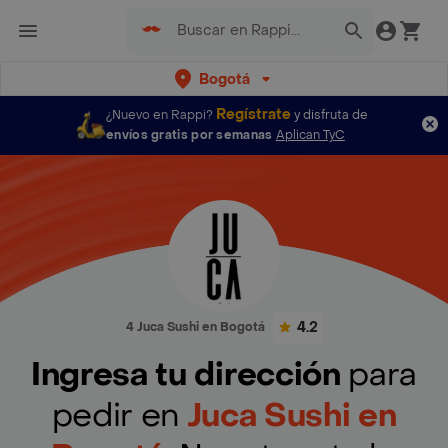
Bogotá
Regístrate
¿Nuevo en Rappi?
y disfruta de
envíos gratis por semanas
Aplican TyC
4.2
4 Juca Sushi en Bogotá
Ingresa tu dirección
para
pedir en
Juca Sushi en