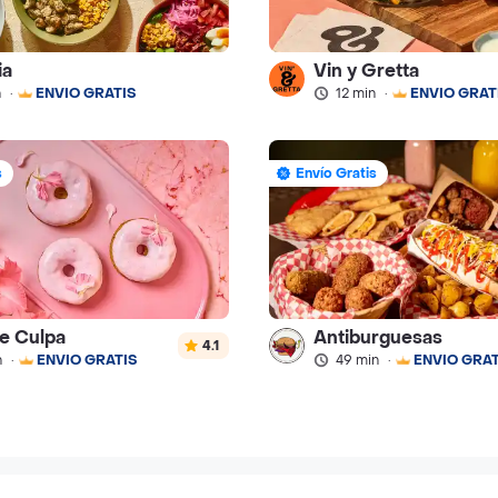
ia
Vin y Gretta
n
·
ENVÍO GRATIS
12 min
·
ENVÍO GRAT
s
Envío Gratis
de Culpa
Antiburguesas
4.1
n
·
ENVÍO GRATIS
49 min
·
ENVÍO GRAT