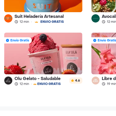
Suit Heladería Artesanal
Avocal
12 min
·
ENVÍO GRATIS
12 mi
Envío Gratis
Envío Grati
Olu Gelato - Saludable
Libre 
4.6
12 min
·
ENVÍO GRATIS
19 mi