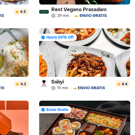
Rest Vegano Prasadam
4.5
IS
29 min
·
ENVÍO GRATIS
Hasta 50% Off
Sabyi
4.2
4.4
IS
19 min
·
ENVÍO GRATIS
Envío Gratis