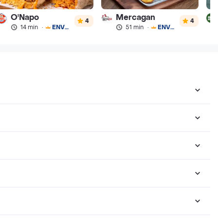
O'Napo
Mercagan
4
4
14 min
·
ENVÍO GRATIS
51 min
·
ENVÍO GRATIS