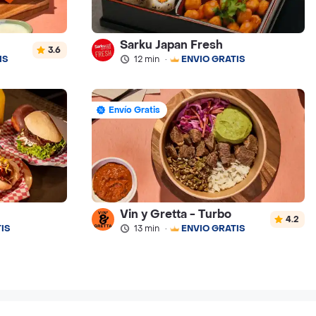
Sarku Japan Fresh
3.6
IS
12 min
·
ENVÍO GRATIS
Envío Gratis
Vin y Gretta - Turbo
4.2
IS
13 min
·
ENVÍO GRATIS