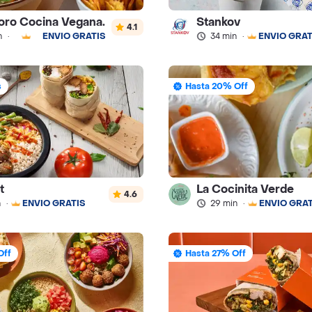
oro Cocina Vegana.
Stankov
4.1
n
·
ENVÍO GRATIS
34 min
·
ENVÍO GRAT
s
Hasta 20% Off
t
La Cocinita Verde
4.6
n
·
ENVÍO GRATIS
29 min
·
ENVÍO GRAT
Off
Hasta 27% Off