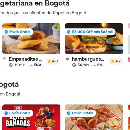
getariana en Bogotá
ficados por los clientes de Rappi en Bogotá
Envío Gratis
$8,000 Off: mín $65mil
Empanaditas de Pipian - Empanadas
hamburguesas Rustica (RDC)
4.8
4.7
19 min
·
ENVÍO GRATIS
34 min
·
ENVÍO GRATIS
ogotá
 en Bogotá
Envío Gratis
Envío Gratis