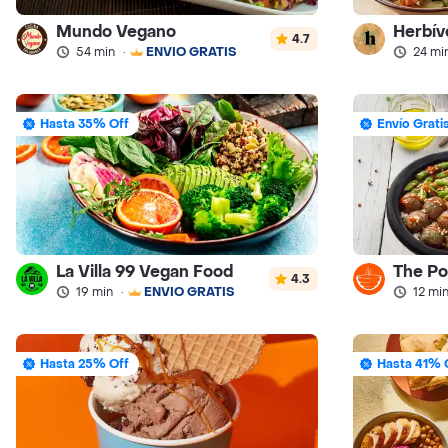
Mundo Vegano
Herbív
4.7
54 min
·
ENVÍO GRATIS
24 mi
Hasta 35% Off
Envío Grati
La Villa 99 Vegan Food
The Po
4.3
19 min
·
ENVÍO GRATIS
12 mi
Hasta 25% Off
Hasta 41% 