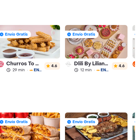
Envío Gratis
Envío Gratis
Churros To Go
Dlili By Liliana Arango
4.6
4.6
29 min
·
ENVÍO GRATIS
12 min
·
ENVÍO GRATIS
Envío Gratis
Envío Gratis