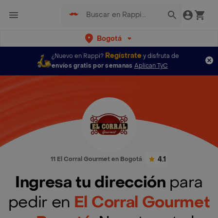
Bogotá
Regístrate
¿Nuevo en Rappi?
y disfruta de
envíos gratis por semanas
Aplican TyC
4.1
11 El Corral Gourmet en Bogotá
Ingresa tu dirección
para
pedir en
El Corral Gourmet