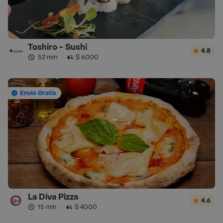
Toshiro - Sushi
4.8
52 min
·
$ 6000
Envío Gratis
La Diva Pizza
4.6
15 min
·
$ 4000