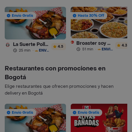
Envío Gratis
Hasta 30% Off
Broaster soy Sabor Pollo Asado y Comida China
La Suerte Pollo Artesanal
4.3
4.5
51 min
·
ENVÍO GRATIS
25 min
·
ENVÍO GRATIS
Restaurantes con promociones en
Bogotá
Elige restaurantes que ofrecen promociones y hacen
delivery en Bogotá
Envío Gratis
Envío Gratis