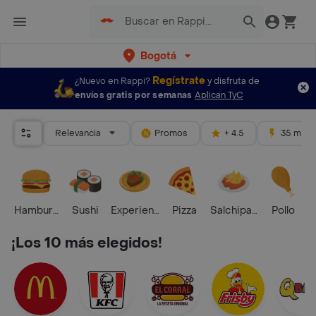
Bogotá
Regístrate
¿Nuevo en Rappi?
y disfruta de
envíos gratis por semanas
Aplican TyC
Relevancia
Promos
+ 4.5
35 mins
Hamburguesa
Sushi
Experiencias Foodies
Pizza
Salchipapas
Pollo
S
¡Los 10 más elegidos!