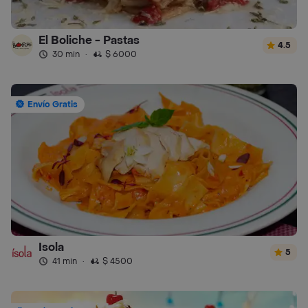
El Boliche - Pastas
4.5
30 min
·
$ 6000
Envío Gratis
Isola
5
41 min
·
$ 4500