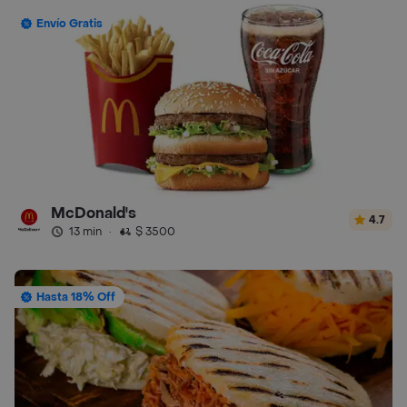
Envío Gratis
McDonald's
4.7
13 min
·
$ 3500
Hasta 18% Off