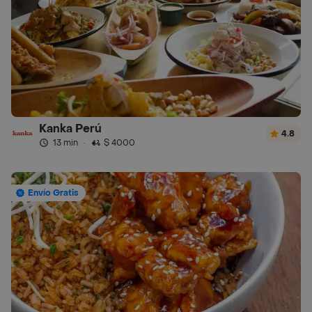
Kanka Perú
4.8
13 min
·
$ 4000
Envío Gratis