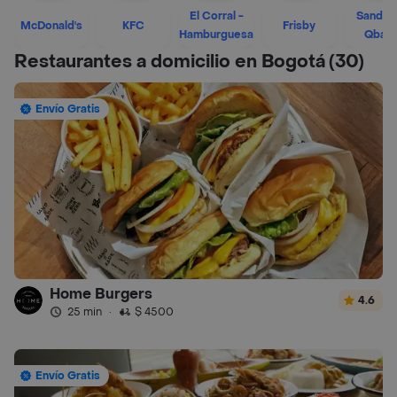
El Corral -
Sandwi
McDonald's
KFC
Frisby
Hamburguesa
Qban
Restaurantes a domicilio en Bogotá
(30)
Envío Gratis
Home Burgers
4.6
25 min
·
$ 4500
Envío Gratis