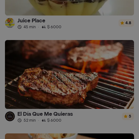
Juice Place
4.8
45 min
·
$ 6000
El Día Que Me Quieras
5
52 min
·
$ 6000