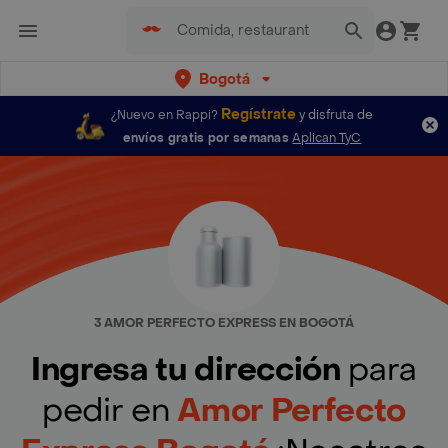
Bogotá
Regístrate
¿Nuevo en Rappi?
y disfruta de
envíos gratis por semanas
Aplican TyC
3 AMOR PERFECTO EXPRESS EN BOGOTÁ
Ingresa tu dirección
para
pedir en
Amor Perfecto