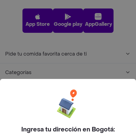
App Store
Google play
AppGallery
Pide tu comida favorita cerca de ti
Categorías
Únete a Rappi
Sobre Rappi
Facebook
Twitter
Instagram
Ingresa tu dirección en Bogotá: