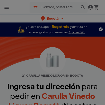
Bogotá
Regístrate
¿Nuevo en Rappi?
y disfruta de
envíos gratis por semanas
Aplican TyC
24 CARULLA VINEDO LIQUOR EN BOGOTÁ
Ingresa tu dirección
para
pedir en
Carulla Vinedo