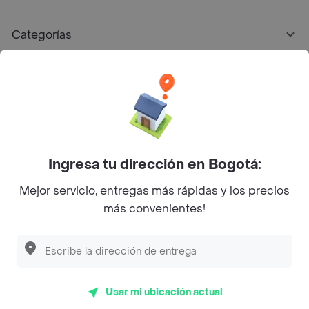
Categorías
Únete a Rappi
Sobre Rappi
Facebook
Twitter
Instagram
Ingresa tu dirección en Bogotá:
Mejor servicio, entregas más rápidas y los precios
©
2026
Rappi Inc. All rights reserved.
más convenientes!
Descubre las
PROMOCIONES
que tenemos
para ti
Rappi S.A.S. --- NIT 900.843.898-9 --- Calle 63 # 16A-02
Bogotá D.C. --- notificacionesrappi@rappi.com
Usar mi ubicación actual