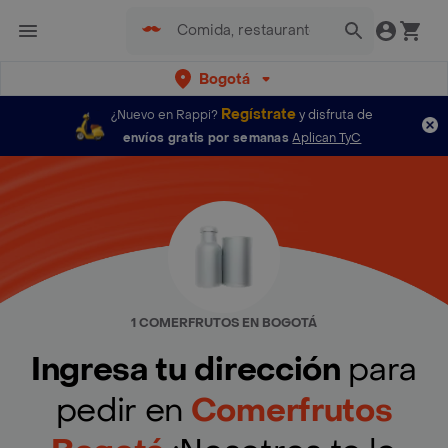
Bogotá
Regístrate
¿Nuevo en Rappi?
y disfruta de
envíos gratis por semanas
Aplican TyC
1 COMERFRUTOS EN BOGOTÁ
Ingresa tu dirección
para
pedir en
Comerfrutos