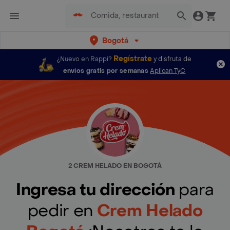
Bogotá
Regístrate
¿Nuevo en Rappi?
y disfruta de
envíos gratis por semanas
Aplican TyC
2 CREM HELADO EN BOGOTÁ
Ingresa tu dirección
para
pedir en
Crem Helado