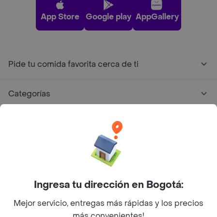
App Store
Google play
AppGallery
Pide tu comida favorita cerca de ti
Categorías
Únete a Rappi
Sobre Rappi
Facebook
Twitter
Instagram
Ingresa tu dirección en Bogotá:
Mejor servicio, entregas más rápidas y los precios
©
2026
Rappi Inc. All rights reserved.
más convenientes!