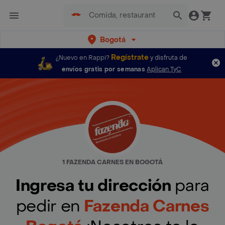
Bogotá
Regístrate
¿Nuevo en Rappi?
y disfruta de
envíos gratis por semanas
Aplican TyC
1 FAZENDA CARNES EN BOGOTÁ
Ingresa tu dirección
para
pedir en
Fazenda Carnes