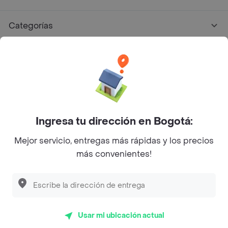
Categorías
Únete a Rappi
Sobre Rappi
Facebook
Twitter
Instagram
Ingresa tu dirección en Bogotá:
Mejor servicio, entregas más rápidas y los precios
©
2026
Rappi Inc. All rights reserved.
más convenientes!
Descubre las
PROMOCIONES
que tenemos
para ti
Rappi S.A.S. --- NIT 900.843.898-9 --- Calle 63 # 16A-02
Bogotá D.C. --- notificacionesrappi@rappi.com
Usar mi ubicación actual