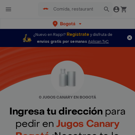
Bogotá
Regístrate
¿Nuevo en Rappi?
y disfruta de
envíos gratis por semanas
Aplican TyC
0 JUGOS CANARY EN BOGOTÁ
Ingresa tu dirección
para
pedir en
Jugos Canary