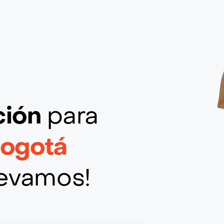
ción
para
Bogotá
llevamos!