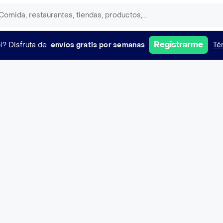
Registrarme
i?
Disfruta de
envíos gratis por semanas
Té