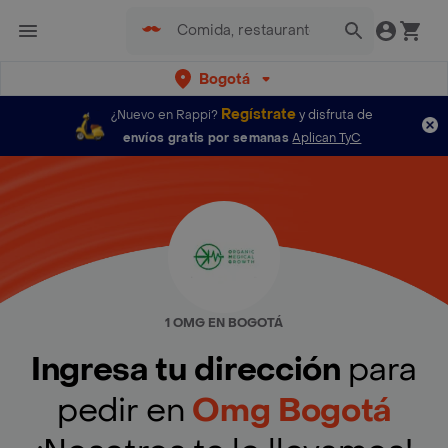
Bogotá
Regístrate
¿Nuevo en Rappi?
y disfruta de
envíos gratis por semanas
Aplican TyC
1 OMG EN BOGOTÁ
Ingresa tu dirección
para
pedir en
Omg Bogotá