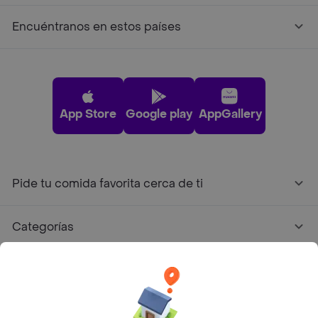
Encuéntranos en estos países
App Store
Google play
AppGallery
Pide tu comida favorita cerca de ti
Categorías
Únete a Rappi
Sobre Rappi