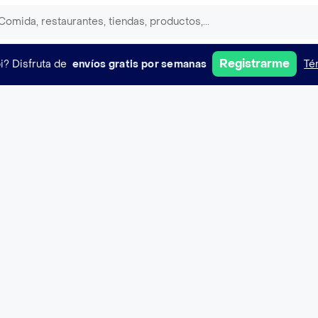
Registrarme
i?
Disfruta de
envíos gratis por semanas
Té