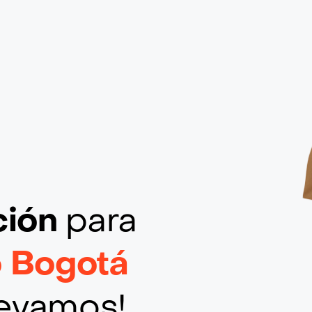
ción
para
o Bogotá
llevamos!