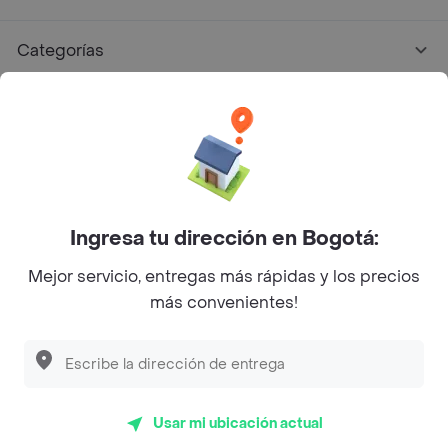
Categorías
Únete a Rappi
Sobre Rappi
Facebook
Twitter
Instagram
Ingresa tu dirección en Bogotá:
Mejor servicio, entregas más rápidas y los precios
©
2026
Rappi Inc. All rights reserved.
más convenientes!
Descubre las
PROMOCIONES
que tenemos
para ti
Rappi S.A.S. --- NIT 900.843.898-9 --- Calle 63 # 16A-02
Bogotá D.C. --- notificacionesrappi@rappi.com
Usar mi ubicación actual