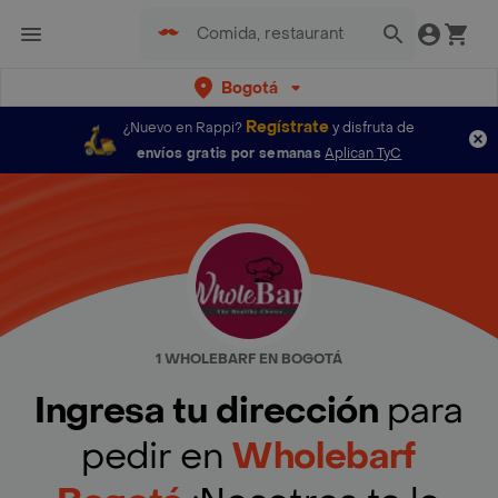
Bogotá
Regístrate
¿Nuevo en Rappi?
y disfruta de
envíos gratis por semanas
Aplican TyC
1 WHOLEBARF EN BOGOTÁ
Ingresa tu dirección
para
pedir en
Wholebarf