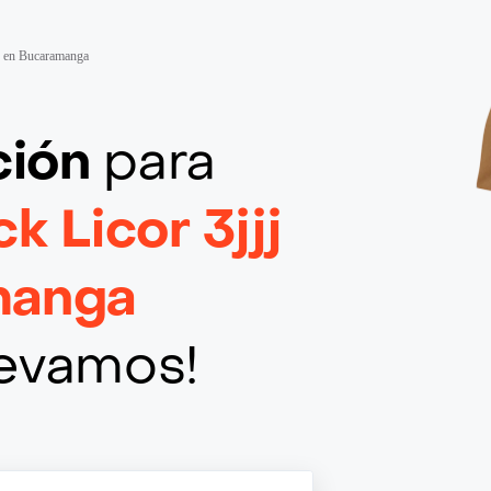
es en Bucaramanga
ción
para
k Licor 3jjj
manga
llevamos!