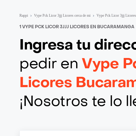
Rappi
Vype Pck Licor 3jjj Licores cerca de mi
Vype Pck Licor 3jjj Licor
1 VYPE PCK LICOR 3JJJ LICORES EN BUCARAMANGA
Ingresa tu direc
pedir en
Vype Pc
Licores Bucara
¡Nosotros te lo 