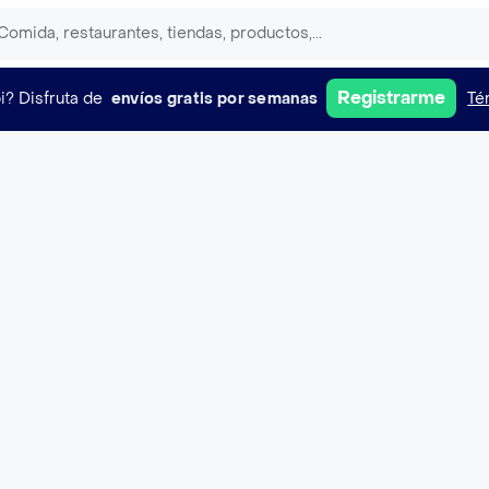
Registrarme
i?
Disfruta de
envíos gratis por semanas
Té