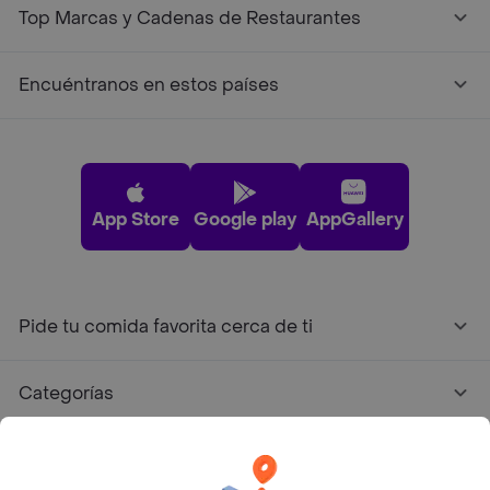
Top Marcas y Cadenas de Restaurantes
Encuéntranos en estos países
App Store
Google play
AppGallery
Pide tu comida favorita cerca de ti
Categorías
Únete a Rappi