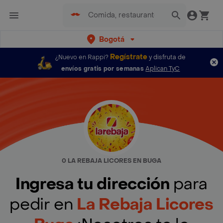
Bogotá
Regístrate
¿Nuevo en Rappi?
y disfruta de
envíos gratis por semanas
Aplican TyC
0 LA REBAJA LICORES EN BUGA
Ingresa tu dirección
para
pedir en
La Rebaja Licores