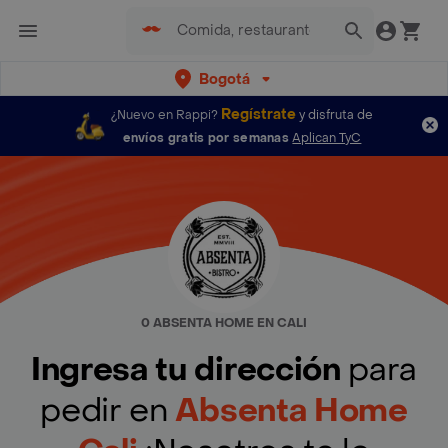
Bogotá
Regístrate
¿Nuevo en Rappi?
y disfruta de
envíos gratis por semanas
Aplican TyC
0 ABSENTA HOME EN CALI
Ingresa tu dirección
para
pedir en
Absenta Home