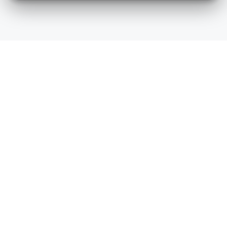
Cervalle Carnes Express cerca de mi ubicació
valle, Santa Helena
Cervalle, Cane
Calle 23 No. 27-18
Calle 25 No. 83 -51 Local 12 - Ma