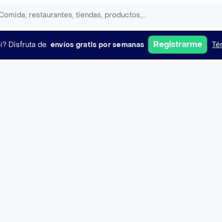
Registrarme
i?
Disfruta de
envíos gratis por semanas
Té