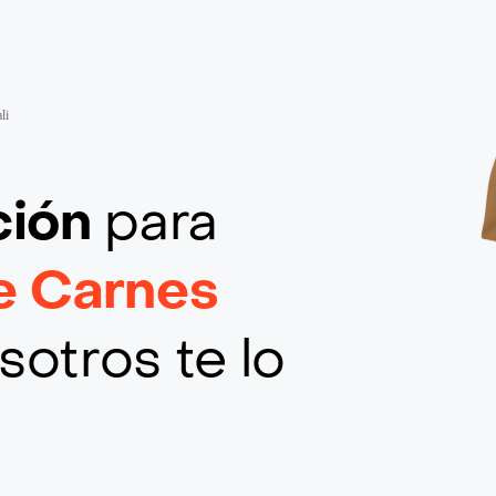
li
ción
para
e Carnes
sotros te lo