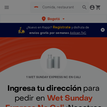
Bogotá
Regístrate
¿Nuevo en Rappi?
y disfruta de
envíos gratis por semanas
Aplican TyC
1 WET SUNDAY EXPRESS NC EN CALI
Ingresa tu dirección
para
pedir en
Wet Sunday