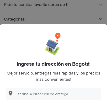
Pide tu comida favorita cerca de ti
Categorías
Únete a Rappi
Sobre Rappi
Facebook
Twitter
Instagram
Ingresa tu dirección en Bogotá:
Mejor servicio, entregas más rápidas y los precios
©
2026
Rappi Inc. All rights reserved.
más convenientes!
Descubre las
PROMOCIONES
que tenemos
para ti
Rappi S.A.S. --- NIT 900.843.898-9 --- Calle 63 # 16A-02
Bogotá D.C. --- notificacionesrappi@rappi.com