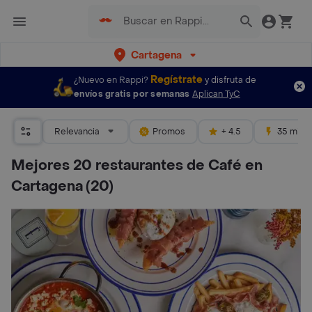
Cartagena
Regístrate
¿Nuevo en Rappi?
y disfruta de
envíos gratis por semanas
Aplican TyC
Relevancia
Promos
+ 4.5
35 mins
Mejores 20 restaurantes de Café en
Cartagena
(20)