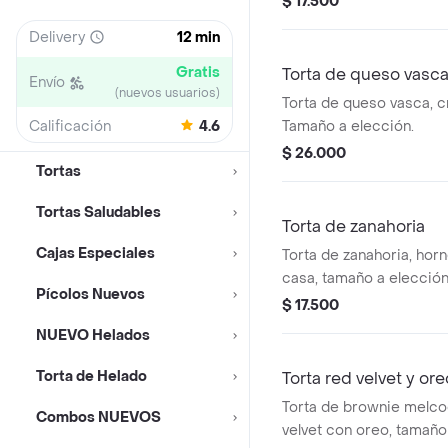
$ 17.500
Delivery
12 min
Gratis
Torta de queso vasc
Envío
(nuevos usuarios)
Torta de queso vasca, 
Calificación
4.6
Tamaño a elección.
$ 26.000
Tortas
Tortas Saludables
Torta de zanahoria
Cajas Especiales
Torta de zanahoria, ho
casa, tamaño a elecció
Pícolos Nuevos
$ 17.500
NUEVO Helados
Torta de Helado
Torta red velvet y ore
Torta de brownie melc
Combos NUEVOS
velvet con oreo, tamaño