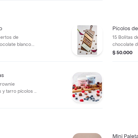
o
Pícolos de
iertos de
15 Bolitas 
ocolate blanco.
chocolate d
d velvet, praliné
melcochudo, 
$ 50.000
velvet y 3 c
as
brownie
 o
et / arándanos.
mbas).
Mini Palet