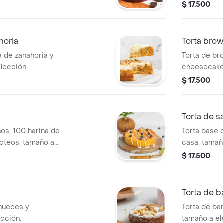
$ 17.500
horia
Torta bro
a de zanahoria y
Torta de b
lección.
cheesecake
$ 17.500
Torta de s
nos, 100 harina de
Torta base 
ácteos, tamaño a
casa, tamañ
$ 17.500
Torta de 
 nueces y
Torta de ba
cción.
tamaño a el