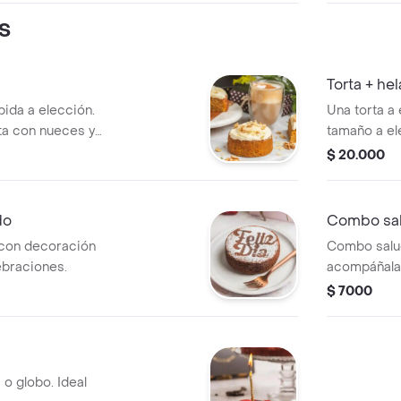
S
Torta + he
bida a elección.
Una torta a
ta con nueces y
tamaño a el
$ 20.000
do
Combo sa
 con decoración
Combo salud
ebraciones.
acompáñala 
$ 7000
 o globo. Ideal