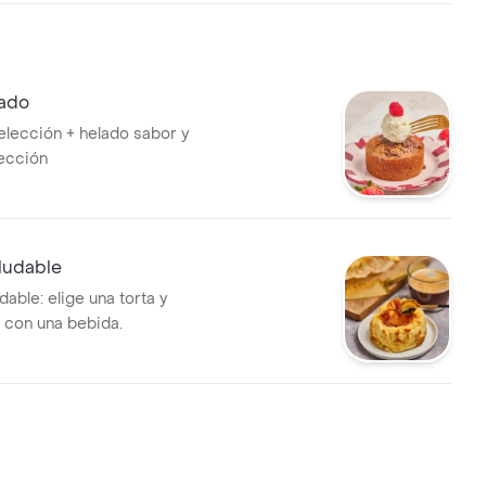
lado
 elección + helado sabor y
ección
ludable
able: elige una torta y
con una bebida.