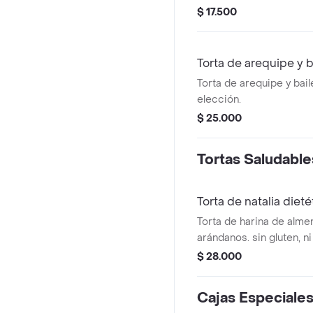
$ 17.500
Torta de arequipe y b
Torta de arequipe y bai
elección.
$ 25.000
Tortas Saludable
Torta de natalia dieté
Torta de harina de alme
arándanos. sin gluten, ni
azúcar añadido, endulzan
$ 28.000
calorías. tamaño a elecc
Cajas Especiale