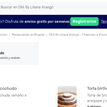
Registrarme
pi?
Disfruta de
envíos gratis por semanas
Tér
icilio
Restaurantes en Bogotá
Dlili By Liliana Arango - Chapinero a Domic
ido
pedido y recíbelo
elcochudo
Torta birt
chuda, tamaño a
Torta de b
arequipe y 
elección