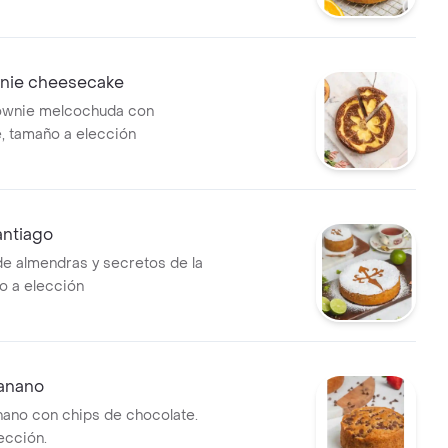
wnie cheesecake
rownie melcochuda con
, tamaño a elección
antiago
de almendras y secretos de la
o a elección
banano
nano con chips de chocolate.
ección.