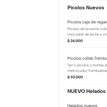
Pícolos Nuevos
Pícolos caja de regal
Pícolos de brownie cub
chocolate de leche y ch
(brownie melcochudo, re
$ 26.000
y brookie).
Pícolos collab framb
Tarro pícolos o bolitas 
melcocudo/ frambuesas y tarro pícolos
bolitas brownie redvelv
$ 50.000
(colaboración dlili y fra
NUEVO Helados
Helados nuevos