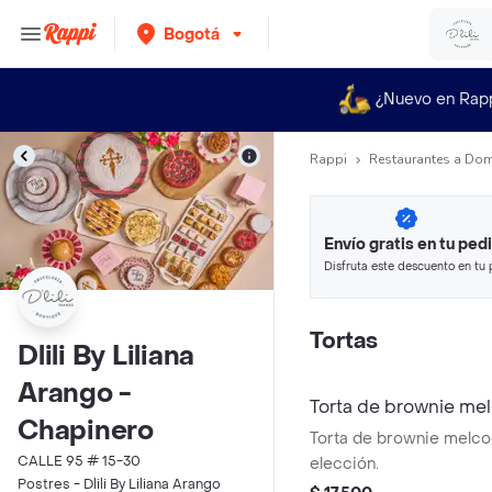
Bogotá
¿Nuevo en Rap
Rappi
Restaurantes a Dom
Envío gratis en tu ped
Disfruta este descuento en tu 
en minutos.
Tortas
Dlili By Liliana
Arango -
Torta de brownie m
Chapinero
Torta de brownie melco
CALLE 95 # 15-30
elección.
Postres - Dlili By Liliana Arango