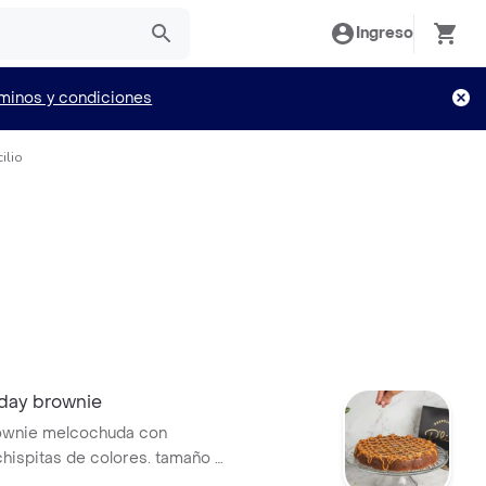
Ingreso
minos y condiciones
ilio
hday brownie
rownie melcochuda con
chispitas de colores. tamaño a