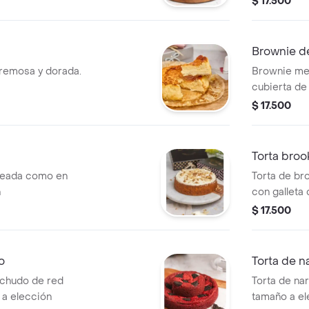
$ 17.500
a
Brownie d
cremosa y dorada.
Brownie mel
cubierta de
flakes. tam
$ 17.500
Torta broo
rneada como en
Torta de br
n
con galleta
tamaño a el
$ 17.500
o
Torta de n
ochudo de red
Torta de na
 a elección
tamaño a el