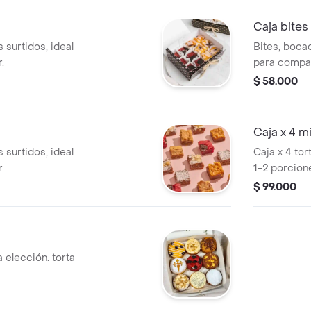
Caja bites
 surtidos, ideal
Bites, bocad
.
para compart
$ 58.000
Caja x 4 m
 surtidos, ideal
Caja x 4 tor
r
1-2 porcion
$ 99.000
 elección. torta