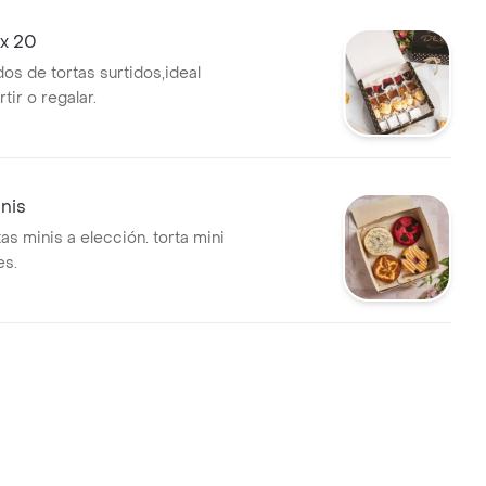
 x 20
os de tortas surtidos,ideal
ir o regalar.
inis
tas minis a elección. torta mini
es.