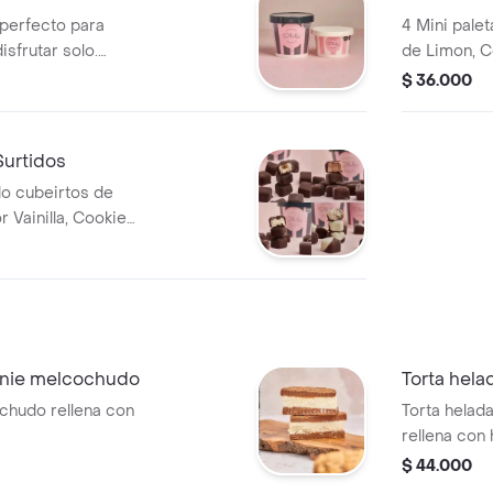
 perfecto para
4 Mini palet
sfrutar solo.
de Limon, C
chudo, vainilla,
$ 36.000
cher, cookies and
urtidos
do cubeirtos de
 Vainilla, Cookies
de Limon y
wnie melcochudo
Torta hela
chudo rellena con
Torta helad
rellena con
$ 44.000