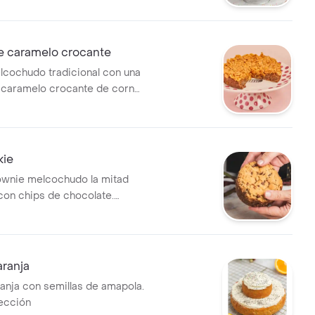
e caramelo crocante
cochudo tradicional con una
 caramelo crocante de corn
año a elección
kie
ownie melcochudo la mitad
 con chips de chocolate.
ección.
aranja
ranja con semillas de amapola.
ección