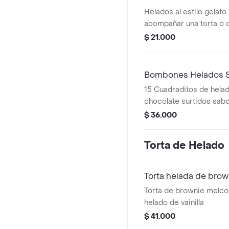
Helados al estilo gelato
acompañar una torta o di
sabores - brownie melco
$ 21.000
pie de limón, ferrero ro
cream
Bombones Helados S
15 Cuadraditos de hela
chocolate surtidos sabor
& Cream, Brownie, Pie 
$ 36.000
Cookies & Cream
Torta de Helado
Torta helada de bro
Torta de brownie melco
helado de vainilla
$ 41.000