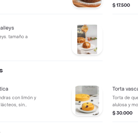
$ 17.500
aileys
leys. tamaño a
s
tica
Torta vasc
ndras con limón y
Torta de qu
 lácteos, sin
alulosa y mo
te eritritol cero
$ 30.000
ión.
s