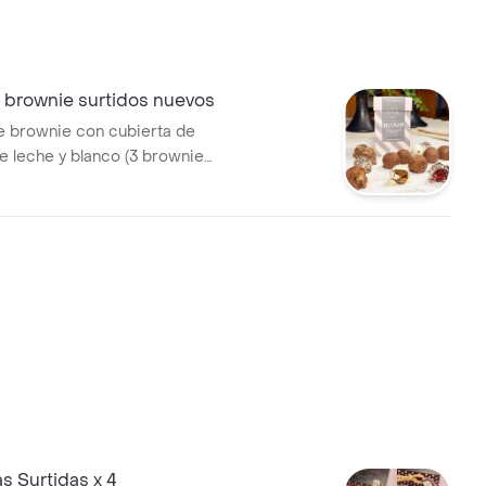
 brownie surtidos nuevos
de brownie con cubierta de
e leche y blanco (3 brownie
3 praline, 3 brookie, 3 red
heesecake br).
as Surtidas x 4