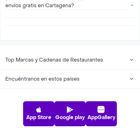
con Rappi son aquellos que aparecen
envíos gratis en Cartagena?
disponibles en esta página, consulta aquellos
mas cercanos a tu ubicación y haz tu pedido
Sí, para todos los nuevos usuarios Rappi ofrece
15 días de envíos gratis con Zistaki Cocina en
Cartagena
Top Marcas y Cadenas de Restaurantes
Encuéntranos en estos países
App Store
Google play
AppGallery