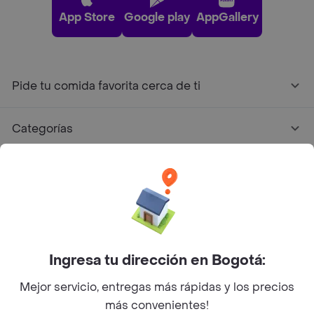
App Store
Google play
AppGallery
Pide tu comida favorita cerca de ti
Categorías
Únete a Rappi
Sobre Rappi
Facebook
Twitter
Instagram
Ingresa tu dirección en Bogotá:
Mejor servicio, entregas más rápidas y los precios
©
2026
Rappi Inc. All rights reserved.
más convenientes!