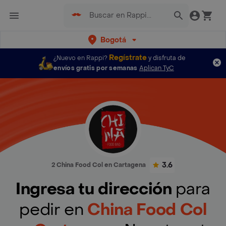
Bogotá
Regístrate
¿Nuevo en Rappi?
y disfruta de
envíos gratis por semanas
Aplican TyC
3.6
2 China Food Col en Cartagena
Ingresa tu dirección
para
pedir en
China Food Col