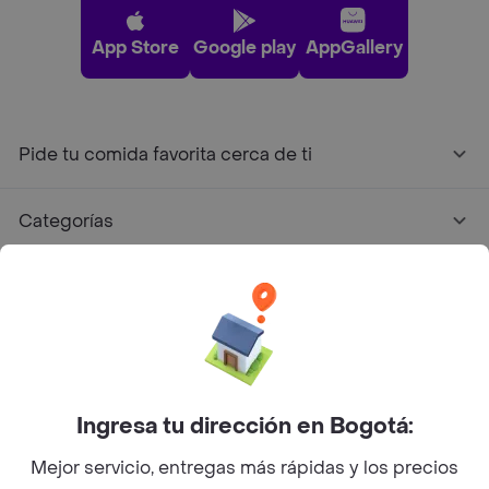
App Store
Google play
AppGallery
Pide tu comida favorita cerca de ti
Categorías
Únete a Rappi
Sobre Rappi
Facebook
Twitter
Instagram
Ingresa tu dirección en Bogotá:
Mejor servicio, entregas más rápidas y los precios
©
2026
Rappi Inc. All rights reserved.