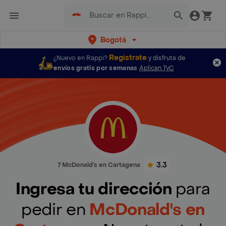
Bogotá
Regístrate
¿Nuevo en Rappi?
y disfruta de
envíos gratis por semanas
Aplican TyC
3.3
7 McDonald's en Cartagena
Ingresa tu dirección
para
pedir en
McDonald's en