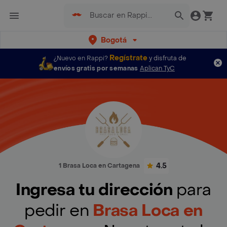
Bogotá
Regístrate
¿Nuevo en Rappi?
y disfruta de
envíos gratis por semanas
Aplican TyC
4.5
1 Brasa Loca en Cartagena
Ingresa tu dirección
para
pedir en
Brasa Loca en