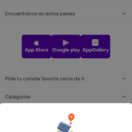
Encuéntranos en estos países
App Store
Google play
AppGallery
Pide tu comida favorita cerca de ti
Categorías
Únete a Rappi