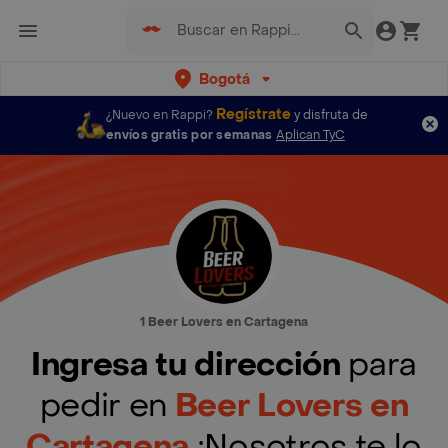
Bogotá
Regístrate
¿Nuevo en Rappi?
y disfruta de
envíos gratis por semanas
Aplican TyC
1 Beer Lovers en Cartagena
Ingresa tu dirección
para
pedir en
Beer Lovers en
Cartagena
¡Nosotros te lo