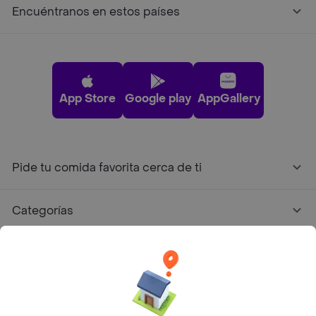
Encuéntranos en estos países
App Store
Google play
AppGallery
Pide tu comida favorita cerca de ti
Categorías
Únete a Rappi
Sobre Rappi