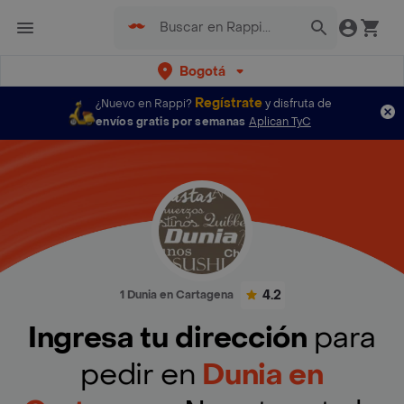
Bogotá
Regístrate
¿Nuevo en Rappi?
y disfruta de
envíos gratis por semanas
Aplican TyC
4.2
1 Dunia en Cartagena
Ingresa tu dirección
para
pedir en
Dunia en