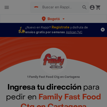
Bogotá
Regístrate
¿Nuevo en Rappi?
y disfruta de
envíos gratis por semanas
Aplican TyC
1 Family Fast Food Ctg en Cartagena
Ingresa tu dirección
para
pedir en
Family Fast Food
Ctg en Cartagena