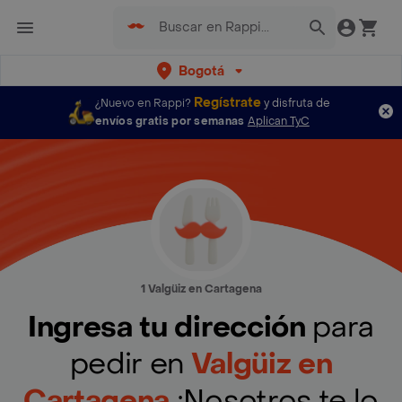
Bogotá
Regístrate
¿Nuevo en Rappi?
y disfruta de
envíos gratis por semanas
Aplican TyC
1 Valgüiz en Cartagena
Ingresa tu dirección
para
pedir en
Valgüiz en
Cartagena
¡Nosotros te lo