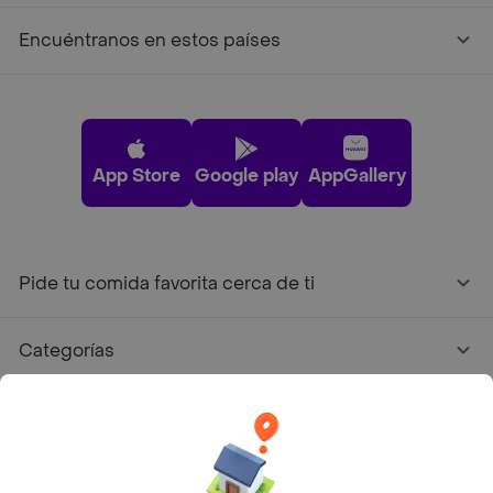
Encuéntranos en estos países
App Store
Google play
AppGallery
Pide tu comida favorita cerca de ti
Categorías
Únete a Rappi
Sobre Rappi