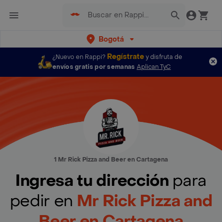
Bogotá
Regístrate
¿Nuevo en Rappi?
y disfruta de
envíos gratis por semanas
Aplican TyC
1 Mr Rick Pizza and Beer en Cartagena
Ingresa tu dirección
para
pedir en
Mr Rick Pizza and
Beer en Cartagena