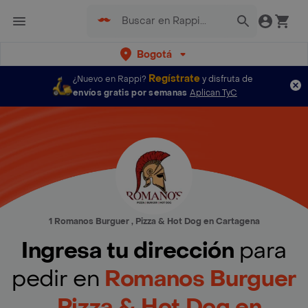
Bogotá
Regístrate
¿Nuevo en Rappi?
y disfruta de
envíos gratis por semanas
Aplican TyC
1 Romanos Burguer , Pizza & Hot Dog en Cartagena
Ingresa tu dirección
para
pedir en
Romanos Burguer
, Pizza & Hot Dog en