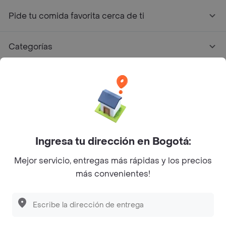
Pide tu comida favorita cerca de ti
Categorías
Únete a Rappi
Sobre Rappi
Facebook
Twitter
Instagram
Ingresa tu dirección en Bogotá:
Mejor servicio, entregas más rápidas y los precios
©
2026
Rappi Inc. All rights reserved.
más convenientes!
Descubre las
PROMOCIONES
que tenemos
para ti
Rappi S.A.S. --- NIT 900.843.898-9 --- Calle 63 # 16A-02