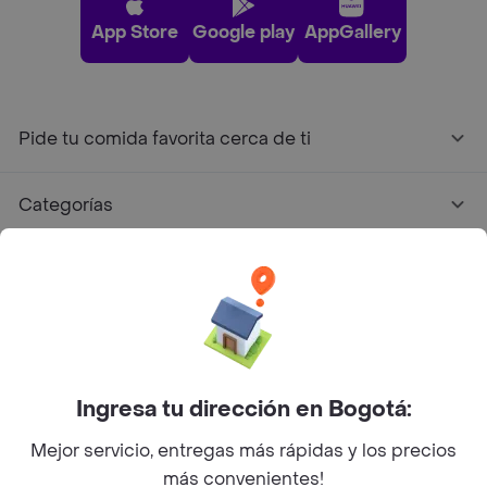
App Store
Google play
AppGallery
Pide tu comida favorita cerca de ti
Categorías
Únete a Rappi
Sobre Rappi
Facebook
Twitter
Instagram
Ingresa tu dirección en Bogotá:
Mejor servicio, entregas más rápidas y los precios
©
2026
Rappi Inc. All rights reserved.
más convenientes!