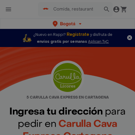
Bogotá
Regístrate
¿Nuevo en Rappi?
y disfruta de
envíos gratis por semanas
Aplican TyC
5 CARULLA CAVA EXPRESS EN CARTAGENA
Ingresa tu dirección
para
pedir en
Carulla Cava