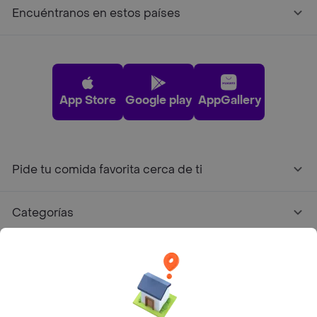
Encuéntranos en estos países
App Store
Google play
AppGallery
Pide tu comida favorita cerca de ti
Categorías
Únete a Rappi
Sobre Rappi