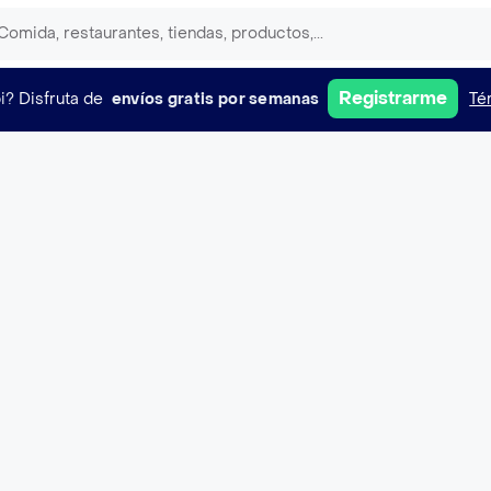
Registrarme
i?
Disfruta de
envíos gratis por semanas
Té