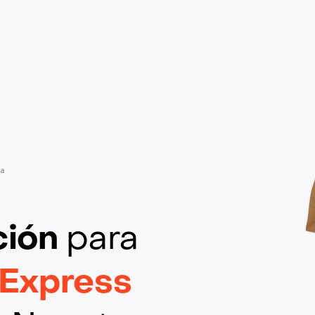
na
ción
para
 Express