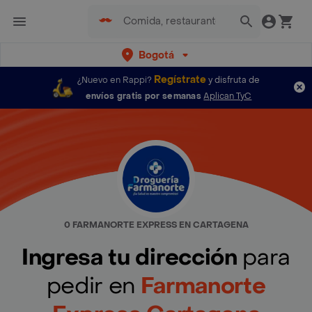
Bogotá
Regístrate
¿Nuevo en Rappi?
y disfruta de
envíos gratis por semanas
Aplican TyC
0 FARMANORTE EXPRESS EN CARTAGENA
Ingresa tu dirección
para
pedir en
Farmanorte