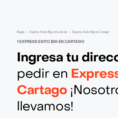
Rappi
Express Exito Big cerca de mi
Express Exito Big en Cartago
1 EXPRESS EXITO BIG EN CARTAGO
Ingresa tu direc
pedir en
Express
Cartago
¡Nosotro
llevamos!