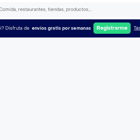
Registrarme
i?
Disfruta de
envíos gratis por semanas
Té