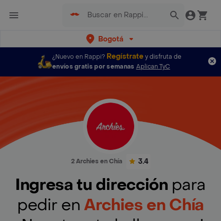
Bogotá
Regístrate
¿Nuevo en Rappi?
y disfruta de
envíos gratis por semanas
Aplican TyC
3.4
2 Archies en Chía
Ingresa tu dirección
para
pedir en
Archies en Chía