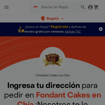
Bogotá
Regístrate
¿Nuevo en Rappi?
y disfruta de
envíos gratis por semanas
Aplican TyC
1 Fondant Cakes en Chía
Ingresa tu dirección
para
pedir en
Fondant Cakes en
Chía
¡Nosotros te lo