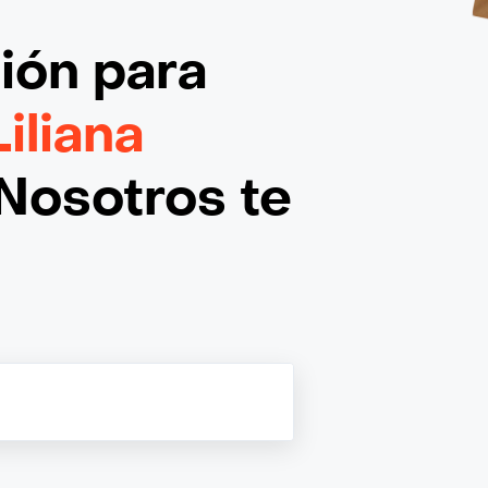
ción
para
Liliana
Nosotros te