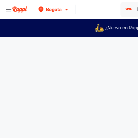
Bogotá
¿Nuevo en Rap